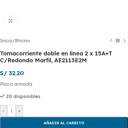
Click to enlarge
Inicio
/
Bticino
Tomacorriente doble en linea 2 x 15A+T
C/Redondo Marfil, AE2113E2M
S/
32.20
Placa armada
20 disponibles
-
+
AÑADIR AL CARRITO