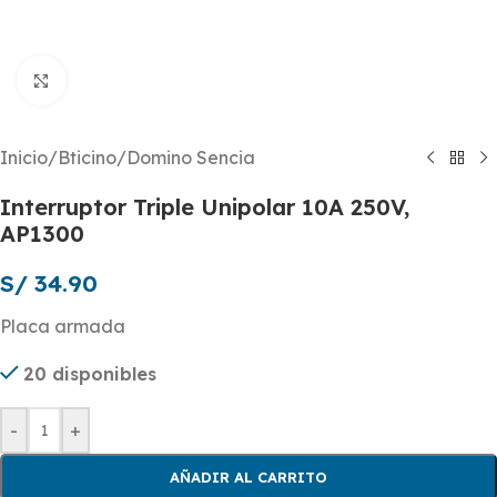
Click to enlarge
Inicio
/
Bticino
/
Domino Sencia
Interruptor Triple Unipolar 10A 250V,
AP1300
S/
34.90
Placa armada
20 disponibles
-
+
AÑADIR AL CARRITO