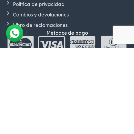
Política de privacidad
Cambios y devoluciones
Libro de reclamaciones
Métodos de pago
Somos una
empresa peruana con mas de 30 años
en el mercado,
centrado en la comercialización de
materiales eléctricos industriales
, trabajando con
grandes marcas reconocidas a nivel nacional e
internacional. Nuestro equipo cuenta con una
amplia cartera de clientes en el sector industrial que
avalan su servicio y profesionalismo.