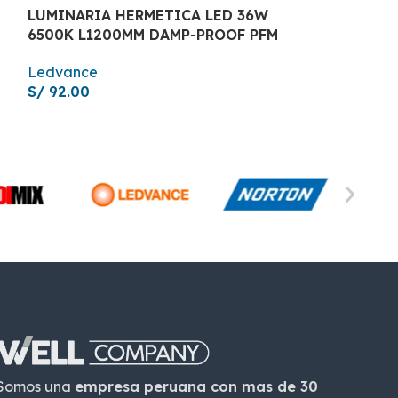
LUMINARIA HERMETICA LED 36W
PANEL LED 1
6500K L1200MM DAMP-PROOF PFM
LEDVANCE
Ledvance
Ledvance
S/
92.00
S/
24.60
-
S/
Somos una
empresa peruana con mas de 30