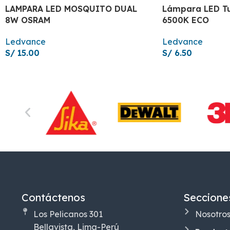
LAMPARA LED MOSQUITO DUAL
Lámpara LED Tu
8W OSRAM
6500K ECO
Ledvance
Ledvance
S/
15.00
S/
6.50
Contáctenos
Seccione
Los Pelicanos 301
Nosotro
Bellavista, Lima-Perú