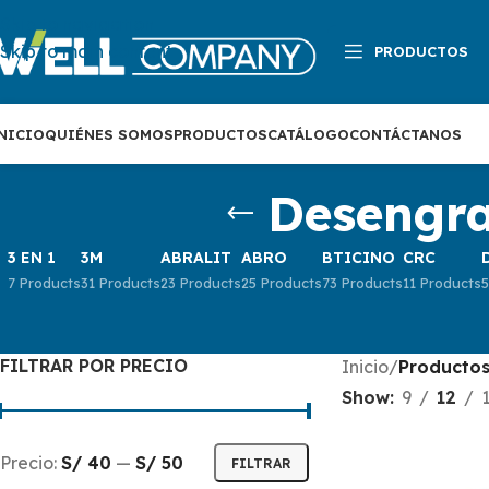
Skip to navigation
Skip to main content
PRODUCTOS
NICIO
QUIÉNES SOMOS
PRODUCTOS
CATÁLOGO
CONTÁCTANOS
Desengra
3 EN 1
3M
ABRALIT
ABRO
BTICINO
CRC
7 Products
31 Products
23 Products
25 Products
73 Products
11 Products
5
FILTRAR POR PRECIO
Inicio
/
Productos
Show
9
12
Precio:
S/ 40
—
S/ 50
FILTRAR