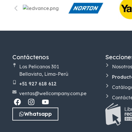
Contáctenos
Seccione
Los Pelicanos 301
Nosotro
Bellavista, Lima-Perú
Product
+51 927 618 612
Catálog
ventas@wellcompany.com.pe
Contáct
Whatsapp