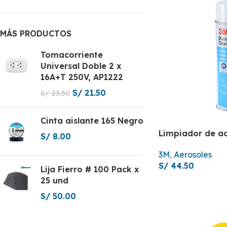
MÁS PRODUCTOS
Tomacorriente
Universal Doble 2 x
16A+T 250V, AP1222
S/
21.50
S/
23.50
Cinta aislante 165 Negro
Limpiador de ac
S/
8.00
3M
,
Aerosoles
S/
44.50
Lija Fierro # 100 Pack x
25 und
S/
50.00