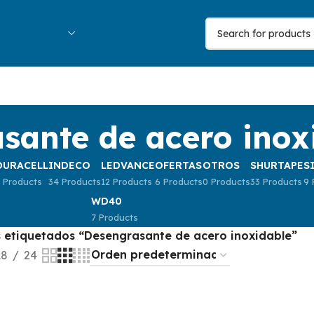
sante de acero inox
DURACELL
INDECO
LEDVANCE
OFERTAS
OTROS
SHURTAPE
S
 Products
34 Products
12 Products
6 Products
0 Products
33 Products
9 
WD40
7 Products
 etiquetados “Desengrasante de acero inoxidable”
18
24