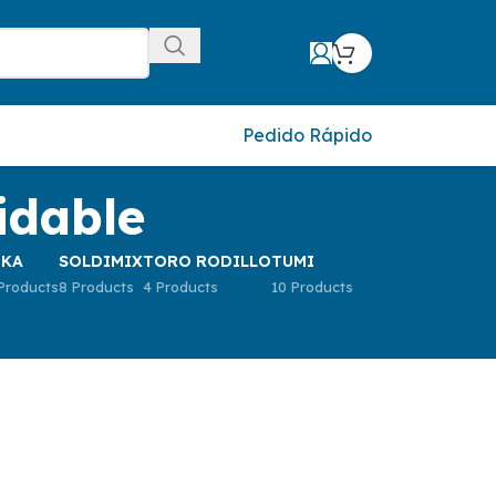
Pedido Rápido
idable
IKA
SOLDIMIX
TORO RODILLO
TUMI
Products
8 Products
4 Products
10 Products