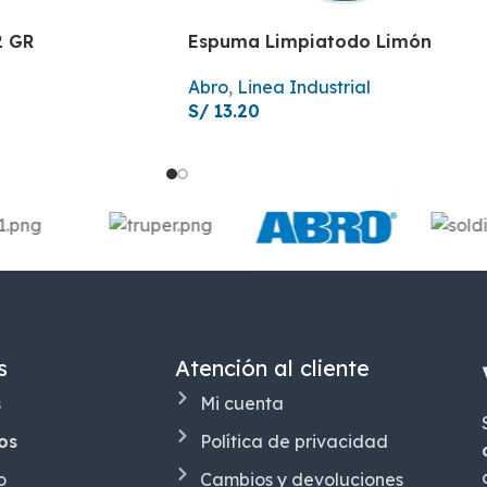
2 GR
Espuma Limpiatodo Limón
Abro
,
Linea Industrial
S/
13.20
s
Atención al cliente
s
Mi cuenta
os
Política de privacidad
o
Cambios y devoluciones