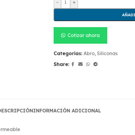
-
+
AÑADI
Cotizar ahora
Categorías:
Abro
,
Siliconas
Share:
DESCRIPCIÓN
INFORMACIÓN ADICIONAL
permeable