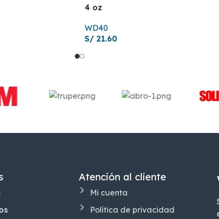
4 oz
WD40
S/
21.60
s
Atención al cliente
s
Mi cuenta
os
Política de privacidad