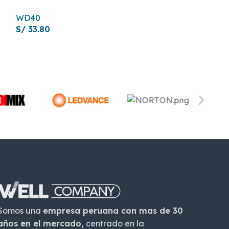
WD40
WD40
S/
33.80
S/
210.00
Somos una
empresa peruana con mas de 30
años en el mercado,
centrado en la