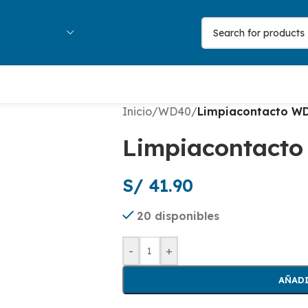
Inicio
/
WD40
/
Limpiacontacto WD
Limpiacontacto
S/
41.90
20 disponibles
-
+
AÑADI