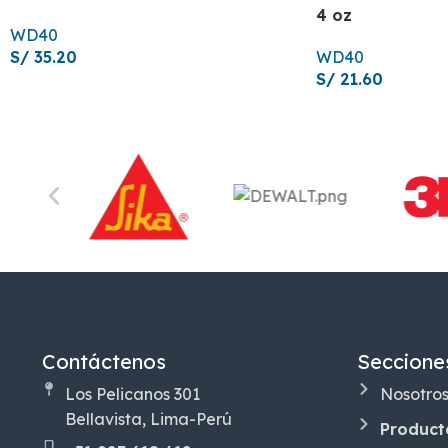
4 oz
WD40
S/
35.20
WD40
S/
21.60
Contáctenos
Seccione
Los Pelicanos 301
Nosotro
Bellavista, Lima-Perú
Product