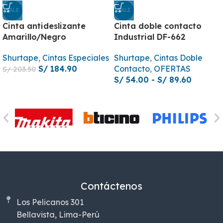
SALE
SALE
Cinta antideslizante
Cinta doble contacto
Amarillo/Negro
Industrial DF-662
Shurtape
,
Cintas Especiales
Shurtape
,
Cintas Doble
S/
184.90
Contacto
,
OFERTAS
S/
203.50
S/
54.00
-
S/
89.60
Contáctenos
Los Pelicanos 301
Bellavista, Lima-Perú