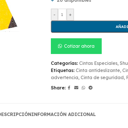
20 disponibles
-
+
AÑADI
Cotizar ahora
Categorías:
Cintas Especiales
,
Shu
Etiquetas:
Cinta antideslizante
,
Ci
advertencia
,
Cinta de seguridad
,
Share:
DESCRIPCIÓN
INFORMACIÓN ADICIONAL