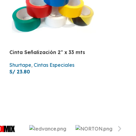
Cinta Señalización 2″ x 33 mts
Cinta Señaliz
mts
Shurtape
,
Cintas Especiales
S/
23.80
Shurtape
,
Cint
S/
27.60