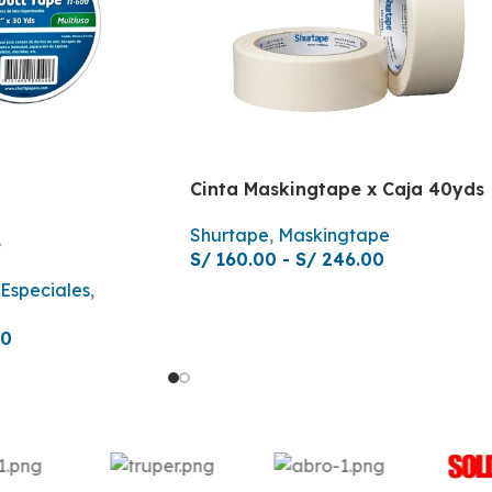
Cinta Maskingtape x Caja 40yds
Shurtape
,
Maskingtape
e
S/
160.00
-
S/
246.00
 Especiales
,
00