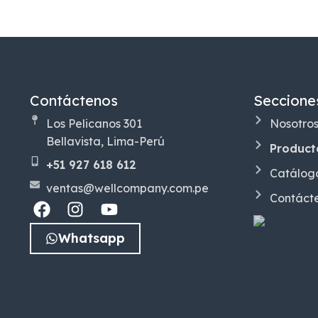
Contáctenos
Seccione
Los Pelicanos 301
Nosotro
Bellavista, Lima-Perú
Product
+51 927 618 612
Catálog
ventas@wellcompany.com.pe
Contáct
Whatsapp