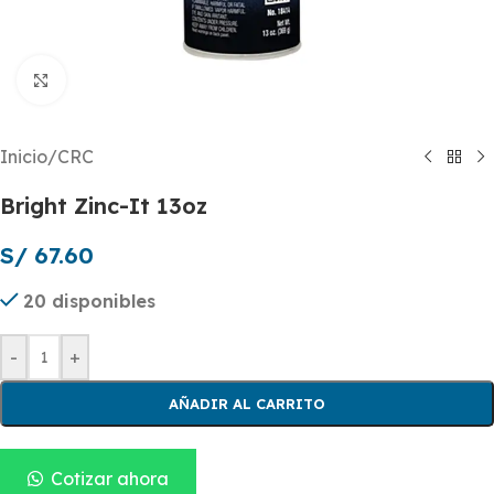
Click to enlarge
Inicio
/
CRC
Bright Zinc-It 13oz
S/
67.60
20 disponibles
-
+
AÑADIR AL CARRITO
Cotizar ahora